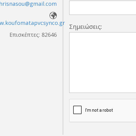
hrisnasou@gmail.com
ww.koufomatapvcsynco.gr
Σημειώσεις:
Επισκέπτες:
82646