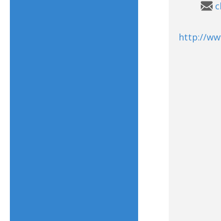
c
http://w