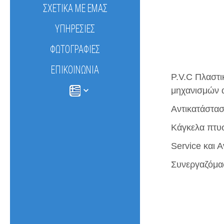
ΣΧΕΤΙΚΆ ΜΕ ΕΜΆΣ
ΥΠΗΡΕΣΊΕΣ
ΦΩΤΟΓΡΑΦΊΕΣ
ΕΠΙΚΟΙΝΩΝΊΑ
P.V.C Πλαστι
μηχανισμών 
Αντικατάστα
Κάγκελα πτυ
Service και
Συνεργαζόμα