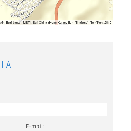
N, Esri Japan, METI, Esri China (Hong Kong), Esri (Thailand), TomTom, 2012
ΙΑ
E-mail: