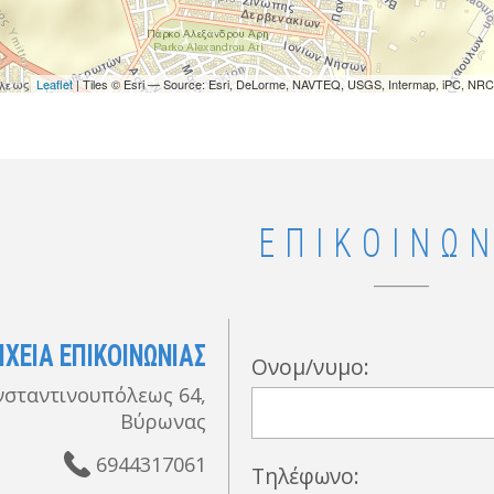
Leaflet
| Tiles © Esri — Source: Esri, DeLorme, NAVTEQ, USGS, Intermap, iPC, NRCA
ΕΠΙΚΟΙΝΩΝ
ΙΧΕΙΑ ΕΠΙΚΟΙΝΩΝΙΑΣ
Ονομ/νυμο:
σταντινουπόλεως 64,
Βύρωνας
6944317061
Τηλέφωνο: