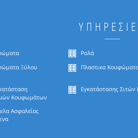
ΥΠΗΡΕΣΊ
φώματα
Ρολά
ώματα Ξύλου
Πλαστικα Κουφώματ
κατάσταση
Εγκατάστασης Σιτών
μών Κουφωμάτων
ελα Ασφαλείας
ενα