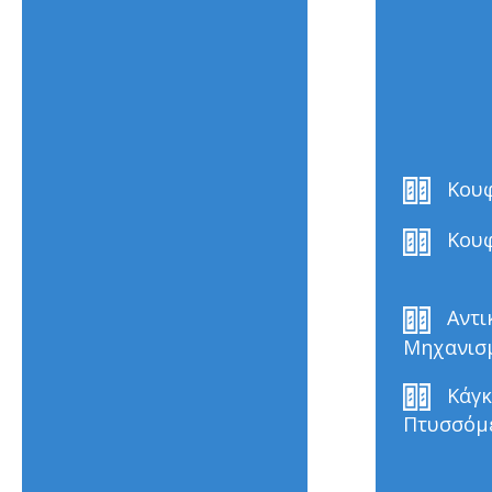
Κου
Κουφ
Αντι
Μηχανισ
Κάγκ
Πτυσσόμ