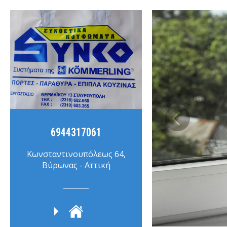
6944317061
Κωνσταντινουπόλεως 64,
Βύρωνας - Αττική